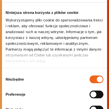
Zaangażować swoich klientów?
Niniejsza strona korzysta z plików cookie
Napisz lub zadzwoń –
Wykorzystujemy pliki cookie do spersonalizowania treści
porozmawiajmy!
i reklam, aby oferować funkcje społecznościowe i
analizować ruch w naszej witrynie. Informacje o tym, jak
korzystasz z naszej witryny, udostępniamy partnerom
marketing@product.pl
społecznościowym, reklamowym i analitycznym.
785 868 000
Partnerzy mogą połączyć te informacje z innymi danymi
otrzymanymi od Ciebie lub uzyskanymi podczas
korzystania z ich usług.
Zostaw numer, a
Wybór
oddzwonimy w 24h!
Niezbędne
zgody
Preferencje