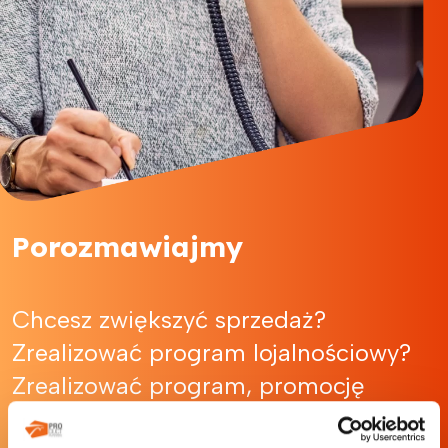
Porozmawiajmy
Chcesz zwiększyć sprzedaż?
Zrealizować program lojalnościowy?
Zrealizować program, promocję
Cashback?