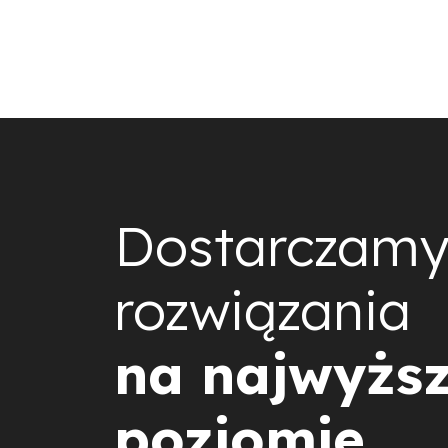
Dostarczam
rozwiązania
na najwyżs
poziomie