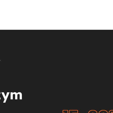
y
zym