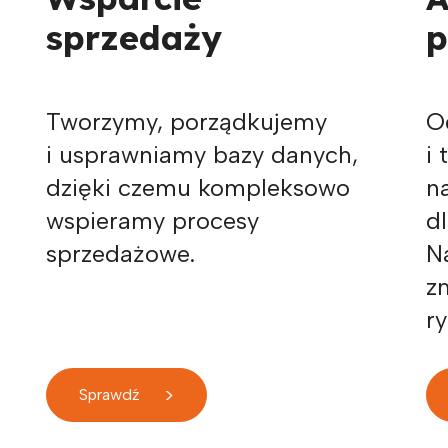
sprzedaży
p
Tworzymy, porządkujemy
O
i usprawniamy bazy danych,
i
dzięki czemu kompleksowo
n
wspieramy procesy
d
sprzedażowe.
N
z
ry
>
Sprawdź