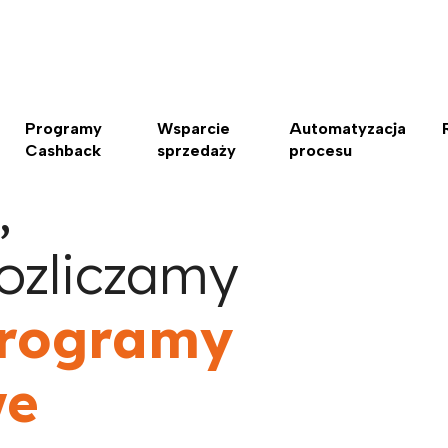
Programy
Wsparcie
Automatyzacja
Cashback
sprzedaży
procesu
,
ozliczamy
programy
we