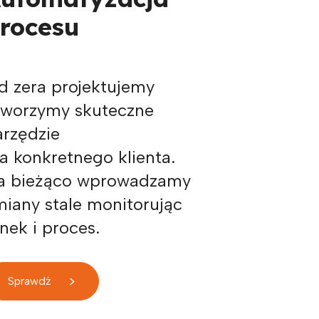
rocesu
d zera projektujemy
 tworzymy skuteczne
arzędzie
la konkretnego klienta.
a bieżąco wprowadzamy
miany stale monitorując
nek i proces.
>
Sprawdź