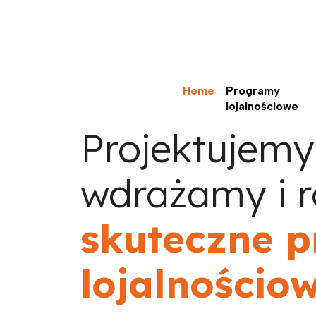
Home
Programy
lojalnościowe
Projektujemy
wdrażamy i r
skuteczne 
lojalnościo